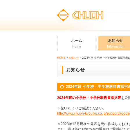
HOME
>
お知らせ
> 2024年度 小学校・中学校教科書採択表
お知らせ
2024年度 小学校・中学校教科書採択
2024年度の小学校・中学校教科書採択表
を公
下記URLよりご確認ください。
http://www.chuoh-kyouiku.co.jp/support/adopt
※2023年12月現在の発表を元に作成して
また、誤り等にお気づきの場合はご指摘いた